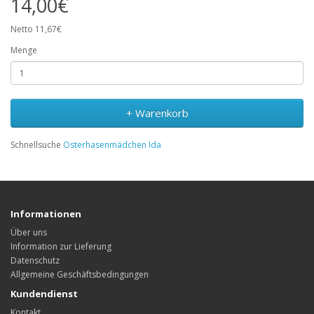
14,00€
Netto 11,67€
Menge
+ Warenkorb
Schnellsuche
Osterhasenmädchen Ida
Informationen
Über uns
Information zur Lieferung
Datenschutz
Allgemeine Geschäftsbedingungen
Kundendienst
Kontakt